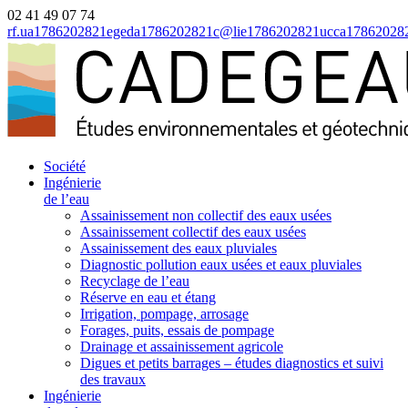
02 41 49 07 74
rf.ua
1786202821
egeda
1786202821
c@lie
1786202821
ucca
17862028
Société
Ingénierie
de l’eau
Assainissement non collectif des eaux usées
Assainissement collectif des eaux usées
Assainissement des eaux pluviales
Diagnostic pollution eaux usées et eaux pluviales
Recyclage de l’eau
Réserve en eau et étang
Irrigation, pompage, arrosage
Forages, puits, essais de pompage
Drainage et assainissement agricole
Digues et petits barrages – études diagnostics et suivi
des travaux
Ingénierie