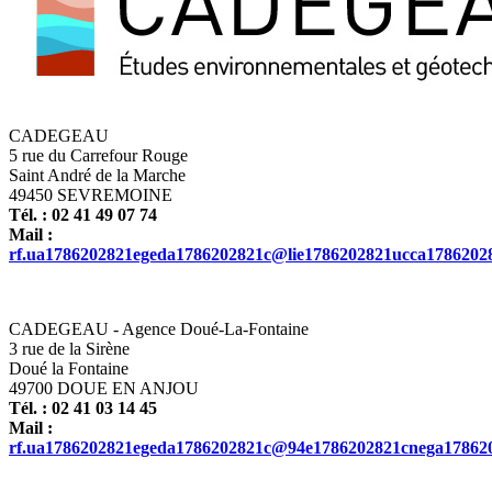
CADEGEAU
5 rue du Carrefour Rouge
Saint André de la Marche
49450
SEVREMOINE
Tél. :
02 41 49 07 74
Mail :
rf.ua
1786202821
egeda
1786202821
c@lie
1786202821
ucca
1786202
CADEGEAU - Agence Doué-La-Fontaine
3 rue de la Sirène
Doué la Fontaine
49700
DOUE EN ANJOU
Tél. :
02 41 03 14 45
Mail :
rf.ua
1786202821
egeda
1786202821
c@94e
1786202821
cnega
17862