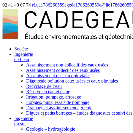
02 41 49 07 74
rf.ua
1786260559
egeda
1786260559
c@lie
178626055
Société
Ingénierie
de l’eau
Assainissement non collectif des eaux usées
Assainissement collectif des eaux usées
Assainissement des eaux pluviales
Diagnostic pollution eaux usées et eaux pluviales
Recyclage de l’eau
Réserve en eau et étang
Irrigation, pompage, arrosage
Forages, puits, essais de pompage
Drainage et assainissement agricole
Digues et petits barrages – études diagnostics et suivi de
Ingénierie
du sol
Géologie – hydrogéologie