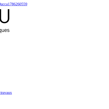
9
ucca
1786260559
s travaux